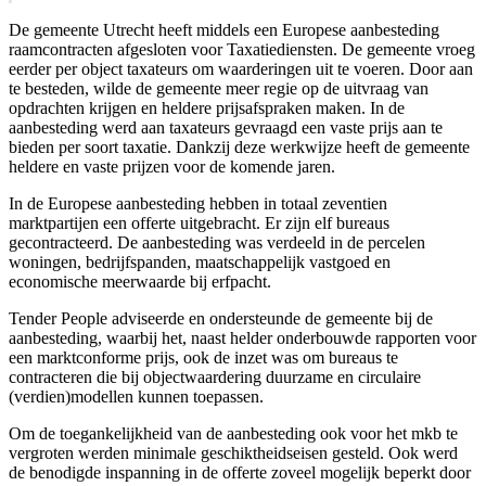
De gemeente Utrecht heeft middels een Europese aanbesteding
raamcontracten afgesloten voor Taxatiediensten. De gemeente vroeg
eerder per object taxateurs om waarderingen uit te voeren. Door aan
te besteden, wilde de gemeente meer regie op de uitvraag van
opdrachten krijgen en heldere prijsafspraken maken. In de
aanbesteding werd aan taxateurs gevraagd een vaste prijs aan te
bieden per soort taxatie. Dankzij deze werkwijze heeft de gemeente
heldere en vaste prijzen voor de komende jaren.
In de Europese aanbesteding hebben in totaal zeventien
marktpartijen een offerte uitgebracht. Er zijn elf bureaus
gecontracteerd. De aanbesteding was verdeeld in de percelen
woningen, bedrijfspanden, maatschappelijk vastgoed en
economische meerwaarde bij erfpacht.
Tender People adviseerde en ondersteunde de gemeente bij de
aanbesteding, waarbij het, naast helder onderbouwde rapporten voor
een marktconforme prijs, ook de inzet was om bureaus te
contracteren die bij objectwaardering duurzame en circulaire
(verdien)modellen kunnen toepassen.
Om de toegankelijkheid van de aanbesteding ook voor het mkb te
vergroten werden minimale geschiktheidseisen gesteld. Ook werd
de benodigde inspanning in de offerte zoveel mogelijk beperkt door